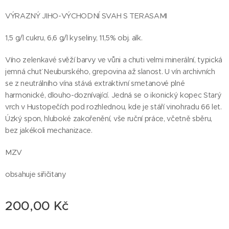
VÝRAZNÝ JIHO-VÝCHODNÍ SVAH S TERASAMI
1,5 g/l cukru, 6,6 g/l kyseliny, 11,5% obj. alk.
Víno zelenkavé svěží barvy ve vůni a chuti velmi minerální, typická
jemná chuť Neuburského, grepovina až slanost. U vín archivních
se z neutrálního vína stává extraktivní smetanové plné
harmonické, dlouho-doznívající. Jedná se o ikonický kopec Starý
vrch v Hustopečích pod rozhlednou, kde je stáří vinohradu 66 let.
Úzký spon, hluboké zakořenění, vše ruční práce, včetně sběru,
bez jakékoli mechanizace.
MZV
obsahuje siřičitany
200,00
Kč