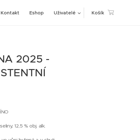
Kontakt
Eshop
Uživatelé
Košík
NA 2025 -
ISTENTNÍ
VÍNO
seliny, 12,5 % obj. alk.
 ve vůni bylinná a v chuti