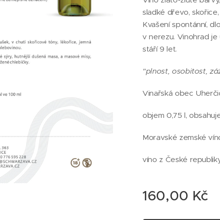
sladké dřevo, skořice,
Kvašení spontánní, dl
v nerezu. Vinohrad je
stáří 9 let.
"plnost, osobitost, zá
Vinařská obec Uherči
objem 0,75 l, obsahuje 
Moravské zemské vín
víno z České republi
160,00
Kč