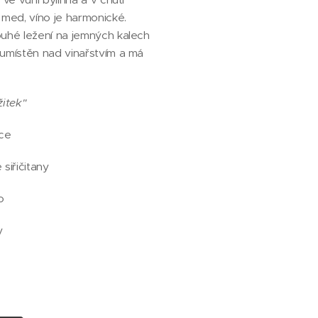
 med, víno je harmonické.
ouhé ležení na jemných kalech
 umístěn nad vinařstvím a má
žitek"
ce
siřičitany
o
ky