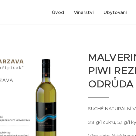
Úvod
Vinařství
Ubytování
MALVERI
PIWI REZ
ODRŮDA
SUCHÉ NATURÁLNÍ 
3,8 g/l cukru, 5,1 g/l ky
Víno zlato-žluté barvy,